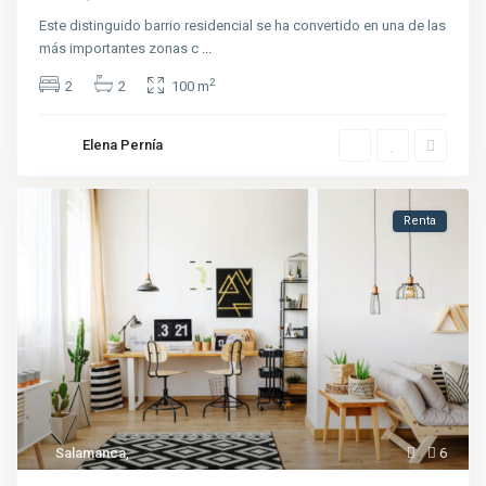
Este distinguido barrio residencial se ha convertido en una de las
más importantes zonas c
...
2
2
2
100 m
Elena Pernía
Renta
Salamanca
,
6