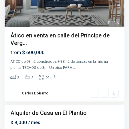
6
Ático en venta en calle del Príncipe de
Verg...
$ 600,000
from
ÁTICO de 93m2 construidos + 38m2 de terraza en la misma
planta, TECHOS de 3m. Un piso PARA
...
C
d
2
2
2
92 m
J
u
a
r
Carlos Dobarro
e
z
Alquiler de Casa en El Plantío
Renta
$ 9,000
/ mes