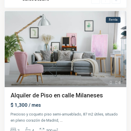
Renta
6
Alquiler de Piso en calle Milaneses
$ 1,300
/ mes
Precioso y coqueto piso semi-amueblado, 87 m2 útiles, situado
en pleno corazón de Madrid,
...
2
2
4
500 m