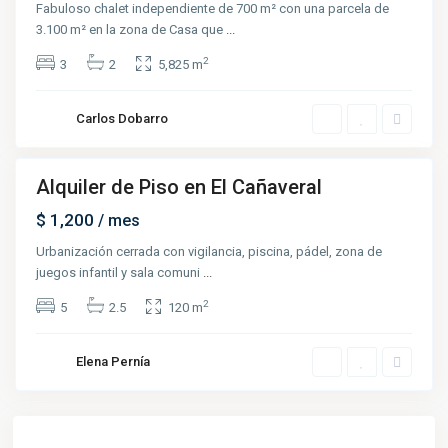
Fabuloso chalet independiente de 700 m² con una parcela de
3.100 m² en la zona de Casa que
...
2
3
2
5,825 m
Carlos Dobarro
Alquiler de Piso en El Cañaveral
nta
Open
$ 1,200
/ mes
ouse
Urbanización cerrada con vigilancia, piscina, pádel, zona de
juegos infantil y sala comuni
...
2
5
2.5
120 m
Elena Pernía