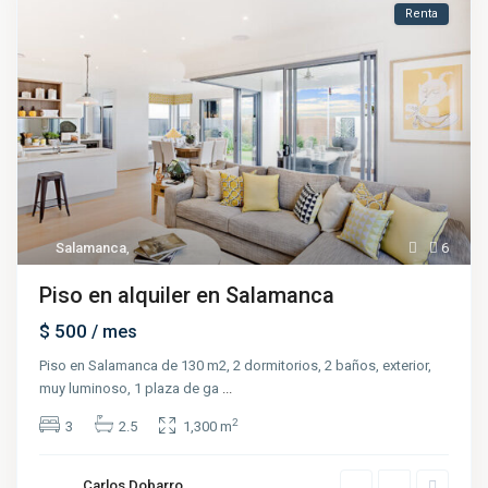
Renta
Salamanca
,
6
Piso en alquiler en Salamanca
$ 500
/ mes
Piso en Salamanca de 130 m2, 2 dormitorios, 2 baños, exterior,
muy luminoso, 1 plaza de ga
...
2
3
2.5
1,300 m
Carlos Dobarro