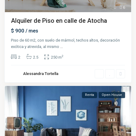
6
Alquiler de Piso en calle de Atocha
$ 900
/ mes
Piso de 60 m2, con suelo de mármol, techos altos, decoración
exótica y atrevida, al mismo
...
2
2
2.5
250 m
Alessandra Tortella
Renta
Open House