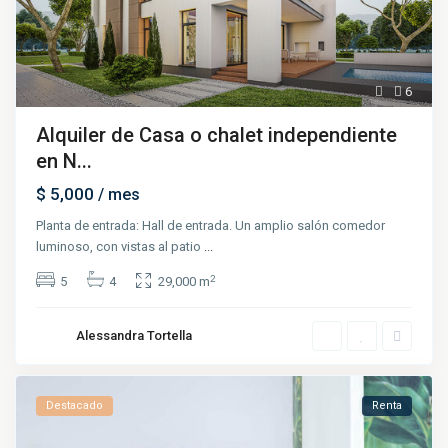
6
Alquiler de Casa o chalet independiente
en N...
$ 5,000
/ mes
Planta de entrada: Hall de entrada. Un amplio salón comedor
luminoso, con vistas al patio
...
2
5
4
29,000 m
Alessandra Tortella
Destacado
Renta