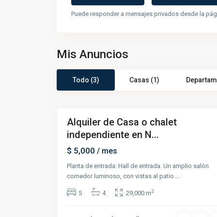
Puede responder a mensajes privados desde la pági
Mis Anuncios
Todo (3)
Casas (1)
Departam
6
Alquiler de Casa o chalet
Destacado
independiente en N...
Renta
$ 5,000
/ mes
Planta de entrada: Hall de entrada. Un amplio salón
comedor luminoso, con vistas al patio
...
2
5
4
29,000 m