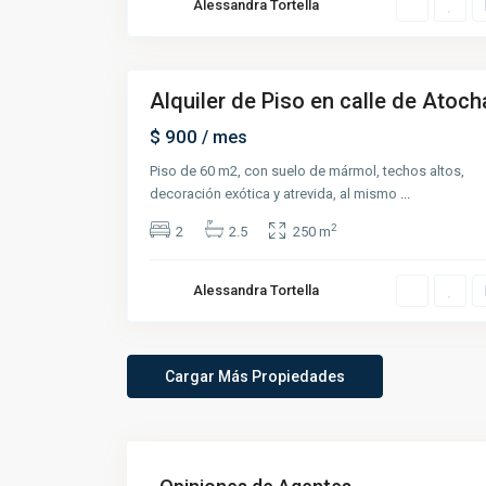
Alessandra Tortella
6
Alquiler de Piso en calle de Atoch
Renta
$ 900
/ mes
Piso de 60 m2, con suelo de mármol, techos altos,
decoración exótica y atrevida, al mismo
...
2
2
2.5
250 m
Alessandra Tortella