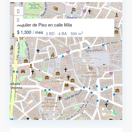
Alquiler de Piso en calle Mila
$ 1,300
/ mes
2
2 BD
4 BA
500 m