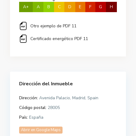
A+
A
B
C
D
E
F
G
H
Otro ejemplo de PDF 11
Certificado energético PDF 11
Dirección del Inmueble
Dirección:
Avenida Palacio, Madrid, Spain
Código postal:
28005
País:
España
Abrir en Google Maps