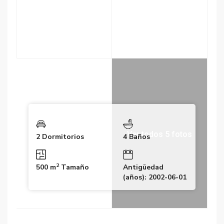
Ver todos 5 fotos
2 Dormitorios
4 Baños
2
500 m
Tamaño
Antigüedad
(años): 2002-06-01