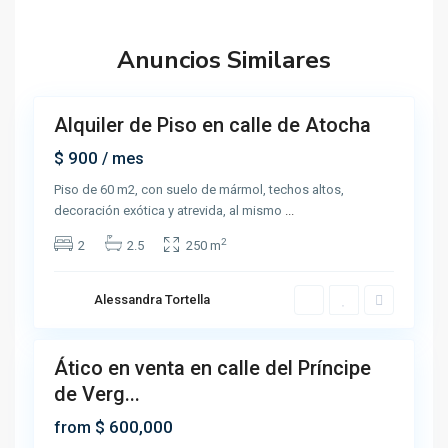
Anuncios Similares
6
Alquiler de Piso en calle de Atocha
Renta
$ 900
/ mes
Piso de 60 m2, con suelo de mármol, techos altos,
decoración exótica y atrevida, al mismo
...
2
2
2.5
250 m
Alessandra Tortella
6
Ático en venta en calle del Príncipe
Renta
de Verg...
Open
House
$ 600,000
from