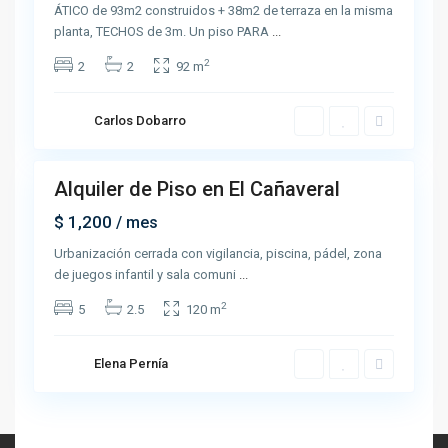
ÁTICO de 93m2 construidos + 38m2 de terraza en la misma
planta, TECHOS de 3m. Un piso PARA
...
2
2
2
92 m
Carlos Dobarro
6
Alquiler de Piso en El Cañaveral
Renta
Open
$ 1,200
/ mes
House
Urbanización cerrada con vigilancia, piscina, pádel, zona
de juegos infantil y sala comuni
...
2
5
2.5
120 m
Elena Pernía