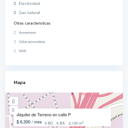
Electricidad
Gas natural
Otras caracteristicas
Ascensor
Silla accesible
Wifi
Mapa
Alquiler de Terreno en calle P
$ 6,300
/ mes
2
5 BD
6 BA
2,130 m