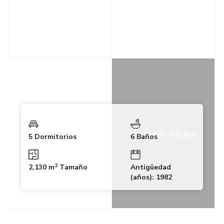
Ver todos 5 fotos
5 Dormitorios
6 Baños
2
2,130 m
Tamaño
Antigüedad
(años): 1982