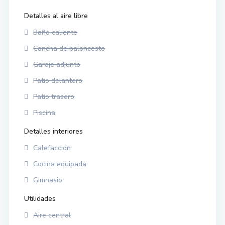
Detalles al aire libre
Baño caliente
Cancha de baloncesto
Garaje adjunto
Patio delantero
Patio trasero
Piscina
Detalles interiores
Calefacción
Cocina equipada
Gimnasio
Utilidades
Aire central