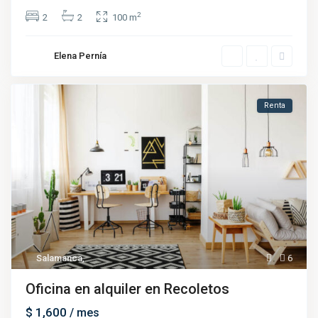
2
2
2
100 m
Elena Pernía
Renta
Salamanca
,
6
Oficina en alquiler en Recoletos
$ 1,600
/ mes