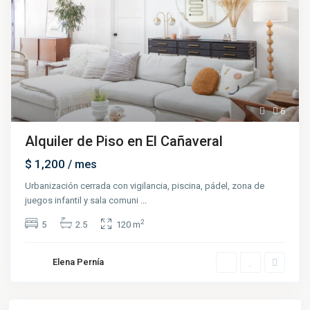
6
Alquiler de Piso en El Cañaveral
$ 1,200
/ mes
Urbanización cerrada con vigilancia, piscina, pádel, zona de
juegos infantil y sala comuni
...
2
5
2.5
120 m
Elena Pernía