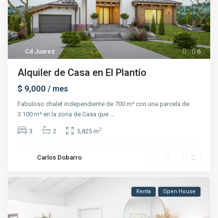
Cd Juarez
6
Alquiler de Casa en El Plantío
$ 9,000
/ mes
Fabuloso chalet independiente de 700 m² con una parcela de
3.100 m² en la zona de Casa que
...
2
3
2
5,825 m
Carlos Dobarro
Renta
Open House