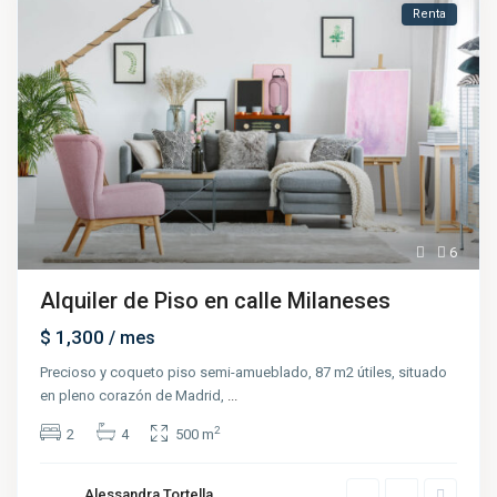
Renta
6
Alquiler de Piso en calle Milaneses
$ 1,300
/ mes
Precioso y coqueto piso semi-amueblado, 87 m2 útiles, situado
en pleno corazón de Madrid,
...
2
2
4
500 m
Alessandra Tortella