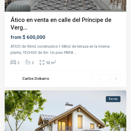
6
Ático en venta en calle del Príncipe de
Verg...
$ 600,000
from
ÁTICO de 93m2 construidos + 38m2 de terraza en la misma
planta, TECHOS de 3m. Un piso PARA
...
2
2
2
92 m
Carlos Dobarro
Renta