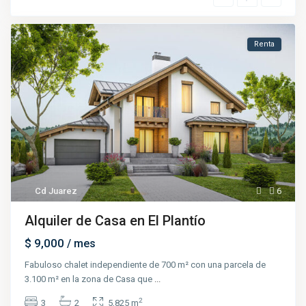
Renta
Cd Juarez
6
Alquiler de Casa en El Plantío
$ 9,000
/ mes
Fabuloso chalet independiente de 700 m² con una parcela de
3.100 m² en la zona de Casa que
...
2
3
2
5,825 m