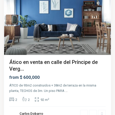
6
Ático en venta en calle del Príncipe de
Verg...
$ 600,000
from
ÁTICO de 93m2 construidos + 38m2 de terraza en la misma
planta, TECHOS de 3m. Un piso PARA
...
2
2
2
92 m
Carlos Dobarro