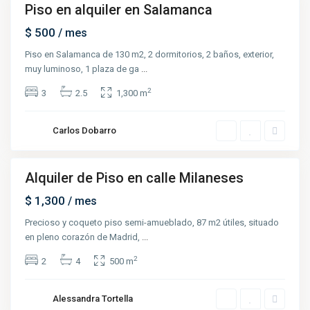
Piso en alquiler en Salamanca
Renta
$ 500
/ mes
Piso en Salamanca de 130 m2, 2 dormitorios, 2 baños, exterior,
muy luminoso, 1 plaza de ga
...
2
3
2.5
1,300 m
Carlos Dobarro
Alquiler de Piso en calle Milaneses
Renta
$ 1,300
/ mes
Precioso y coqueto piso semi-amueblado, 87 m2 útiles, situado
en pleno corazón de Madrid,
...
2
2
4
500 m
Alessandra Tortella