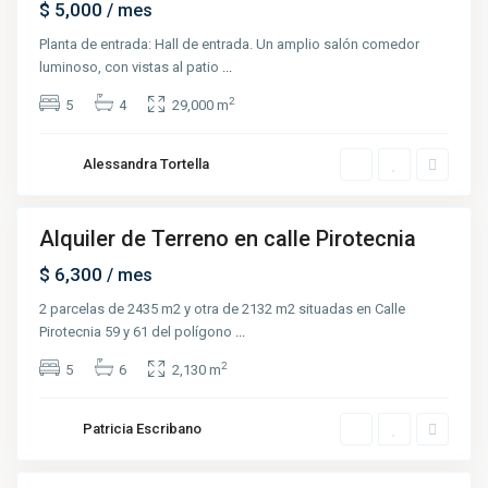
$ 5,000
/ mes
Planta de entrada: Hall de entrada. Un amplio salón comedor
luminoso, con vistas al patio
...
2
5
4
29,000 m
Alessandra Tortella
Alquiler de Terreno en calle Pirotecnia
Destacado
Renta
$ 6,300
/ mes
2 parcelas de 2435 m2 y otra de 2132 m2 situadas en Calle
S
Pirotecnia 59 y 61 del polígono
...
a
l
a
2
5
6
2,130 m
m
a
n
c
Patricia Escribano
a
,