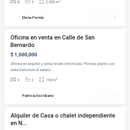
2
8
3
2,500 m
Elena Pernía
Oficina en venta en Calle de San
Destacado
Bernardo
Venta
$ 1,500,000
Oficina en alquiler y venta recién reformada. Primera planta con
siete balcones al exterio
...
2
3
2
150 m
Patricia Escribano
Alquiler de Casa o chalet independiente
Destacado
en N...
Renta