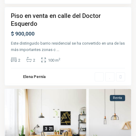
Piso en venta en calle del Doctor
Venta
Esquerdo
$ 900,000
Este distinguido barrio residencial se ha convertido en una de las
más importantes zonas c
...
2
2
2
100 m
Elena Pernía
Renta