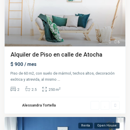
6
Alquiler de Piso en calle de Atocha
$ 900
/ mes
Piso de 60 m2, con suelo de mármol, techos altos, decoración
exótica y atrevida, al mismo
...
2
2
2.5
250 m
Alessandra Tortella
Renta
Open House